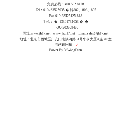
免费热线：400 682 8178
Tel：010- 63525935 � 转802、803、807
Fax:010-63525125-818
手机：
� 13391731053 � �
QQ:903369435
网址:
www.jh17.net
www.jhzt17.net
Email:sales@jh17.net
地址：北京市西城区广安门南滨河路31号华亨大厦A座316室
网站访问量：
0
Power By YiWangDian