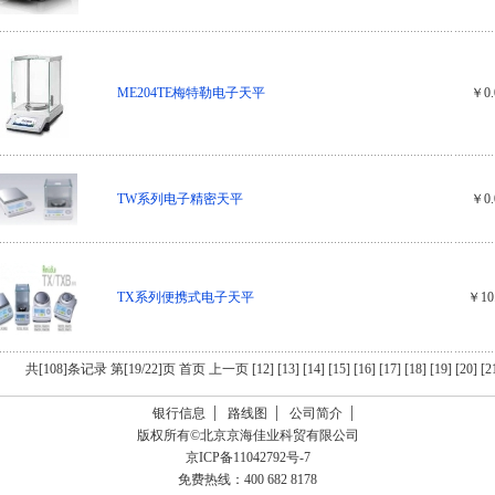
ME204TE梅特勒电子天平
￥0.
TW系列电子精密天平
￥0.
TX系列便携式电子天平
￥10
共[108]条记录 第[19/22]页
首页
上一页
[12]
[13]
[14]
[15]
[16]
[17]
[18]
[19]
[20]
[2
银行信息
路线图
公司简介
版权所有©北京京海佳业科贸有限公司
京ICP备11042792号-7
免费热线：400 682 8178