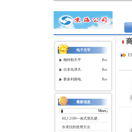
电子天平
【
梅特勒天平
Rss
日本岛津天..
Rss
赛多利斯电..
Rss
最新信息
More..
HLJ-2100一体式里氏硬..
水准仪的使用方法