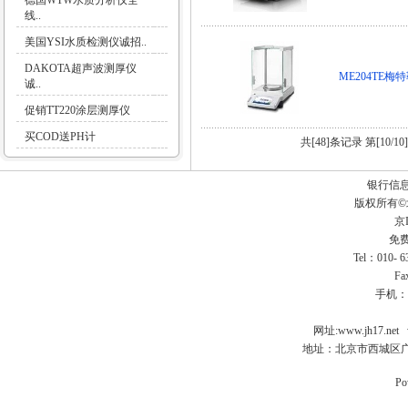
德国WTW水质分析仪全
线..
美国YSI水质检测仪诚招..
DAKOTA超声波测厚仪
ME204TE
诚..
促销TT220涂层测厚仪
买COD送PH计
共[48]条记录 第[10/1
银行信
版权所有
京I
免费
Tel：010- 
Fa
手机：
网址:
www.jh17.net
地址：北京市西城区广
Po