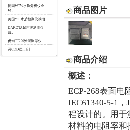
德国WTW水质分析仪全
商品图片
线..
美国YSI水质检测仪诚招..
DAKOTA超声波测厚仪
诚..
促销TT220涂层测厚仪
买COD送PH计
商品介绍
概述：
ECP-268表面
IEC61340-5-1，
程设计的
。
用于
材料的
电阻
率和