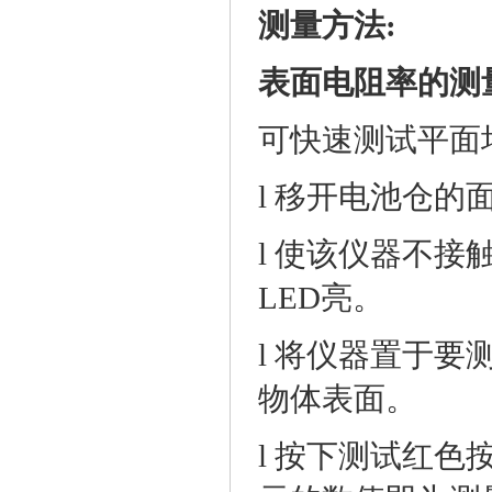
测量方法
:
表面电阻率的
测
可
快速测试平面
l
移开电池仓的
l
使该仪器不接
LED亮。
l
将
仪器
置于要
物体表面。
l
按下测试
红色