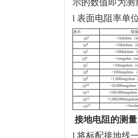
示的
数值
即为
测
l
表面
电阻率
单
表示
阻
3
=1kilohm
s
（
k
10
4
=10kilohms
（
10
5
=100kilohms
（
10
6
=1megohm
（
m
10
7
=10megohms
（
10
8
=100megohms
（
10
9
=1,000megohms
10
10
=10,000megohms
10
11
=100,000megohms
10
12
=1,000,000megohm
10
12
=Insula
>10
接地电阻的测量
l
将标配接地线