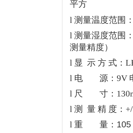
平方
l
测量温度范围
l
测量湿度范围
测量精度
）
l
显
示
方
式：
L
l
电
源：
9V
l
尺
寸：
1
30
l
测
量
精
度
：
+/
105
l
重
量：